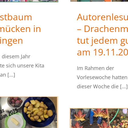
istbaum
Autorenles
mücken in
– Drachenm
ingen
tut jedem gu
am 19.11.2
 diesem Jahr
gte sich unsere Kita
Im Rahmen der
n [...]
Vorlesewoche hatten 
dieser Woche die [...]