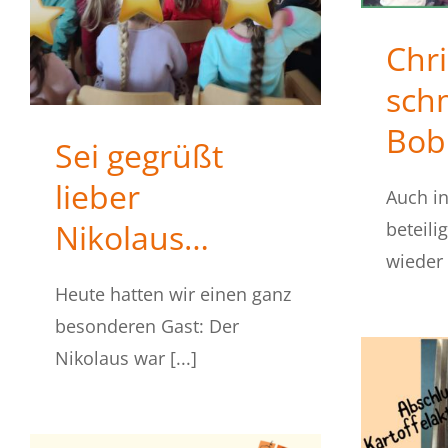
Chr
sch
Bob
Sei gegrüßt
lieber
Auch in
Nikolaus…
beteili
wieder a
Heute hatten wir einen ganz
besonderen Gast: Der
Nikolaus war [...]