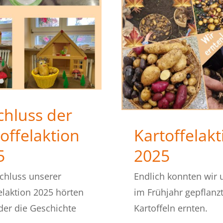
chluss der
offelaktion
Kartoffelakt
5
2025
chluss unserer
Endlich konnten wir 
elaktion 2025 hörten
im Frühjahr gepflanz
der die Geschichte
Kartoffeln ernten.