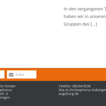
In den vergangenen 
haben wir in unseren
Gruppen das [...]
E-Mail
für Kinder
Telefon: 08234/3530
tophorus
kita.st.christophorus.bobing
str. 6
augsburg.de
bingen