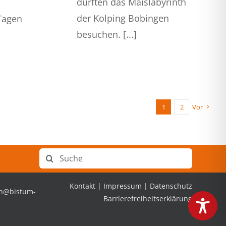
durften das Maislabyrinth
der Kolping Bobingen
Tagen
besuchen. [...]
1
2
Vor
Suche
nach:
Kontakt
|
Impressum
|
Datenschutz
en@bistum-
Barrierefreiheitserklärung