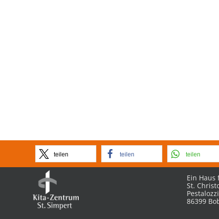
teilen
teilen
teilen
Ein Haus 
St. Chris
Pestalozzi
86399 Bo